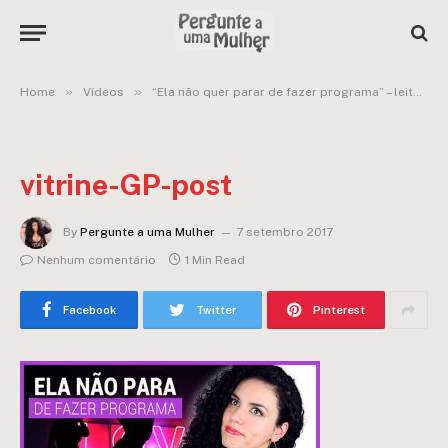
»
»
Home
Vídeos
“Ela não quer parar de fazer programa” – leitor pede ajuda
vitrine-GP-post
By
Pergunte a uma Mulher
7 setembro 2017
Nenhum comentário
1 Min Read
Facebook
Twitter
Pinterest