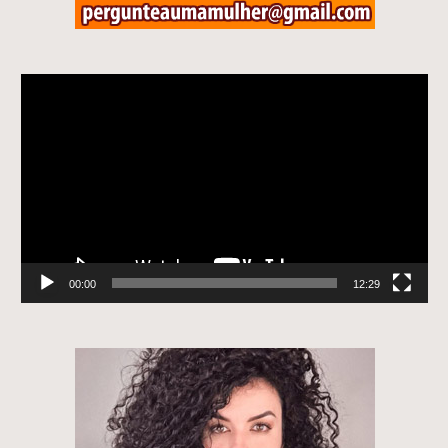
Tocador
de
vídeo
00:00
12:29