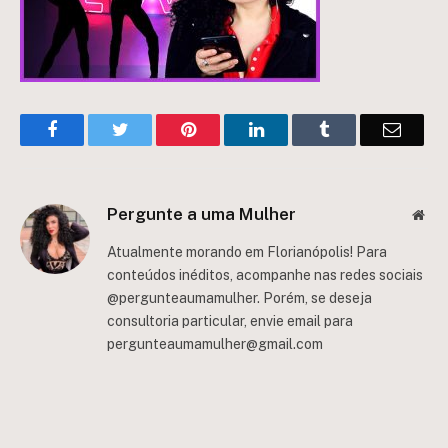
Facebook
Twitter
Pinterest
LinkedIn
Tumblr
Email
Pergunte a uma Mulher
Web
Atualmente morando em Florianópolis! Para
conteúdos inéditos, acompanhe nas redes sociais
@pergunteaumamulher. Porém, se deseja
consultoria particular, envie email para
pergunteaumamulher@gmail.com