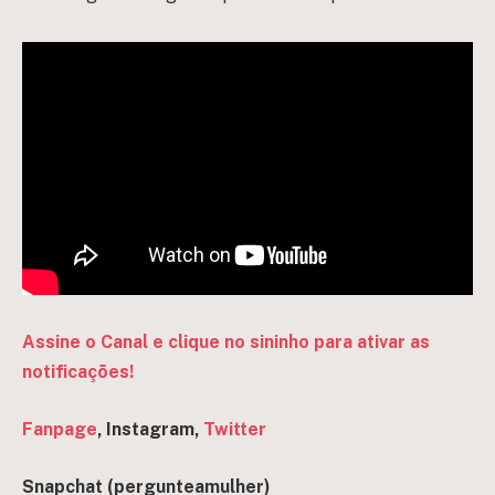
Assine o Canal e clique no sininho para ativar as
notificações!
Fanpage
, Instagram,
Twitter
Snapchat (pergun
teamulher)