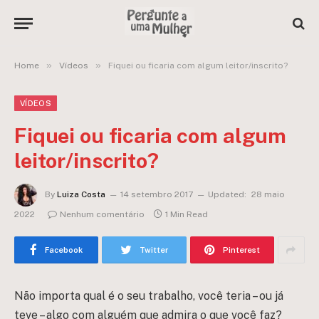
»
»
Home
Vídeos
Fiquei ou ficaria com algum leitor/inscrito?
VÍDEOS
Fiquei ou ficaria com algum
leitor/inscrito?
By
Luiza Costa
14 setembro 2017
Updated:
28 maio
2022
Nenhum comentário
1 Min Read
Facebook
Twitter
Pinterest
Não importa qual é o seu trabalho, você teria – ou já
teve – algo com alguém que admira o que você faz?