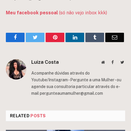
Meu facebook pessoal
(só não vejo inbox kkk)
Facebook
Twitter
Pinterest
LinkedIn
Tumblr
Email
Luiza Costa
Website
Facebook
Twit
Acompanhe dúvidas através do
Youtube/Instagram - Pergunte a uma Mulher - ou
agende sua consultoria particular através do e-
mail
pergunteaumamulher@gmail.com
RELATED
POSTS