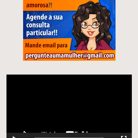
Tocador
de
vídeo