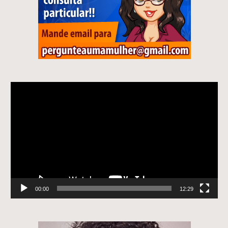
Tocador
de
vídeo
00:00
12:29