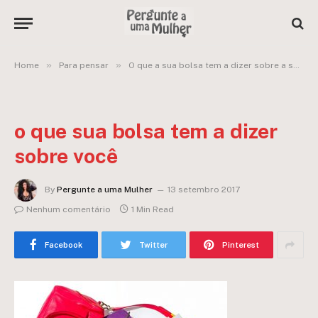
»
»
Home
Para pensar
O que a sua bolsa tem a dizer sobre a sua vida?
o que sua bolsa tem a dizer
sobre você
By
Pergunte a uma Mulher
13 setembro 2017
Nenhum comentário
1 Min Read
Facebook
Twitter
Pinterest