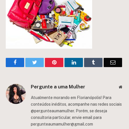
Facebook
Twitter
Pinterest
LinkedIn
Tumblr
Email
Pergunte a uma Mulher
Web
Atualmente morando em Florianópolis! Para
conteúdos inéditos, acompanhe nas redes sociais
@pergunteaumamulher. Porém, se deseja
consultoria particular, envie email para
pergunteaumamulher@gmail.com