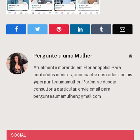
Facebook
Twitter
Pinterest
LinkedIn
Tumblr
Email
Pergunte a uma Mulher
Web
Atualmente morando em Florianópolis! Para
conteúdos inéditos, acompanhe nas redes sociais
@pergunteaumamulher. Porém, se deseja
consultoria particular, envie email para
pergunteaumamulher@gmail.com
SOCIAL