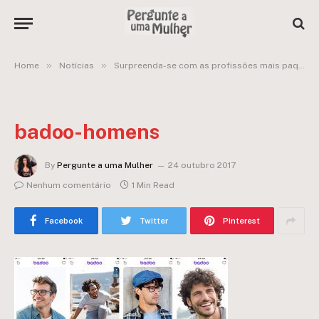
»
»
Home
Notícias
Surpreenda-se com as profissões mais paqueradas entre homens e mulheres:
badoo-homens
By
Pergunte a uma Mulher
24 outubro 2017
Nenhum comentário
1 Min Read
Facebook
Twitter
Pinterest