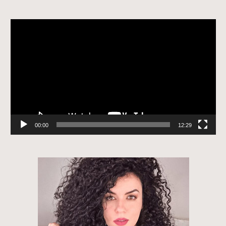
Tocador
de
vídeo
00:00
12:29