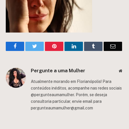
Facebook
Twitter
Pinterest
LinkedIn
Tumblr
Email
Pergunte a uma Mulher
Web
Atualmente morando em Florianópolis! Para
conteúdos inéditos, acompanhe nas redes sociais
@pergunteaumamulher. Porém, se deseja
consultoria particular, envie email para
pergunteaumamulher@gmail.com