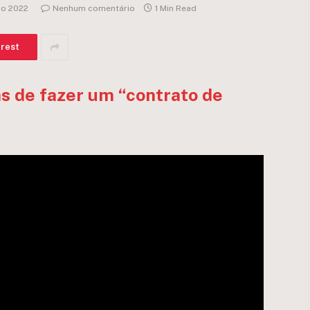
io 2022
Nenhum comentário
1 Min Read
erest
as de fazer um “contrato de