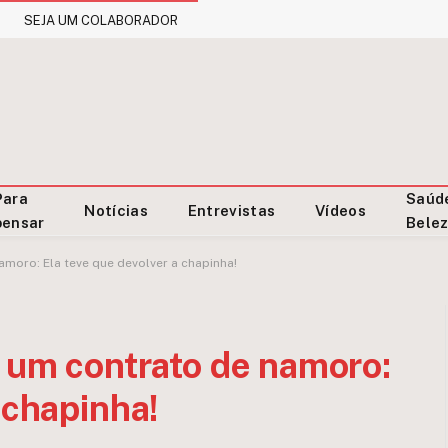
SEJA UM COLABORADOR
Para
Saúd
Notícias
Entrevistas
Vídeos
pensar
Bele
amoro: Ela teve que devolver a chapinha!
r um contrato de namoro:
 chapinha!