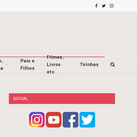
Facebook
Twitter
Instagram
Filmes,
e,
Pais e
Livros
Tirinhas
za
Filhos
etc
SOCIAL