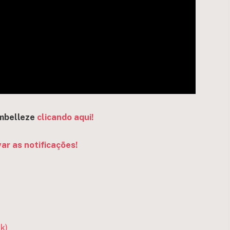
mbelleze
clicando aqui!
var as notificações!
k)