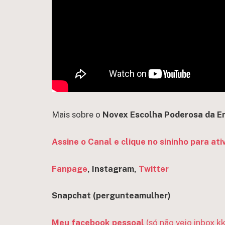
Mais sobre o
Novex Escolha Poderosa da E
Assine o Canal e clique no sininho para ati
Fanpage
, Instagram,
Twitter
Snapchat (pergun
teamulher)
Meu facebook pessoal
(só não vejo inbox kk