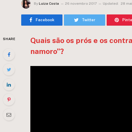
By
Luiza Costa
26 novembro 2017
Updated:
28 ma
Facebook
Twitter
Pint
Quais são os prós e os contr
SHARE
namoro”?