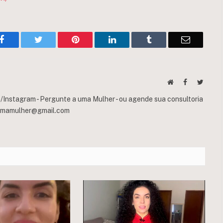
Facebook
Twitter
Pinterest
LinkedIn
Tumblr
Email
Website
Facebook
Twitte
Instagram - Pergunte a uma Mulher - ou agende sua consultoria
umamulher@gmail.com