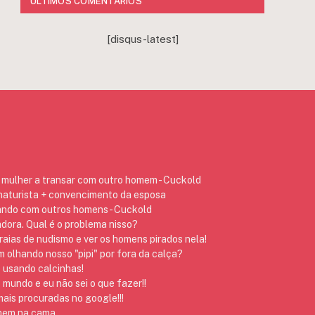
ÚLTIMOS COMENTÁRIOS
[disqus-latest]
mulher a transar com outro homem - Cuckold
 naturista + convencimento da esposa
ando com outros homens - Cuckold
dora. Qual é o problema nisso?
raias de nudismo e ver os homens pirados nela!
 olhando nosso "pipi" por fora da calça?
 usando calcinhas!
 mundo e eu não sei o que fazer!!
ais procuradas no google!!!
omem na cama