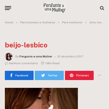
»
»
»
Home
Para homens e mulheres
Para mulheres
Amo meu namorado, mas sinto muita atração pela minha amiga
beijo-lesbico
By
Pergunte a uma Mulher
10 dezembro 2017
Nenhum comentário
1 Min Read
Facebook
Twitter
Pinterest