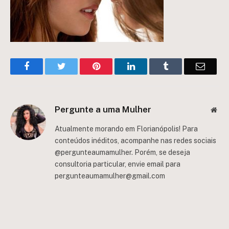
Facebook
Twitter
Pinterest
LinkedIn
Tumblr
Email
Pergunte a uma Mulher
Web
Atualmente morando em Florianópolis! Para
conteúdos inéditos, acompanhe nas redes sociais
@pergunteaumamulher. Porém, se deseja
consultoria particular, envie email para
pergunteaumamulher@gmail.com