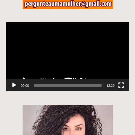
Tocador
de
vídeo
00:00
12:29