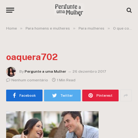
»
»
»
Home
Para homens e mulheres
Para mulheres
O que conversar quando conseguir ficar a sós com ela?
oaquera702
By
Pergunte a uma Mulher
26 dezembro 2017
Nenhum comentário
1 Min Read
Facebook
Twitter
Pinterest