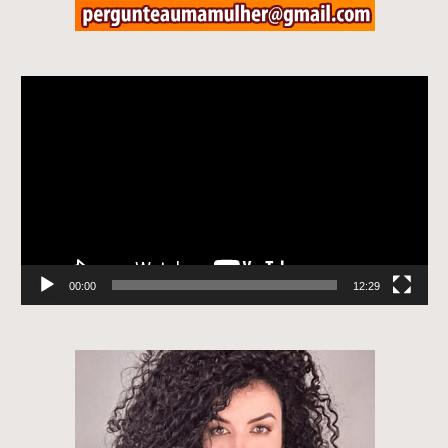
Tocador
de
vídeo
00:00
12:29