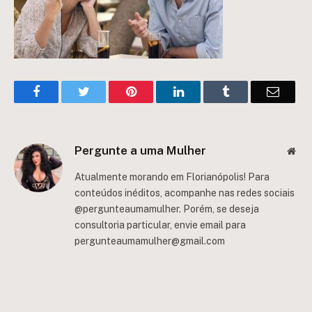
Facebook
Twitter
Pinterest
LinkedIn
Tumblr
Email
Pergunte a uma Mulher
Web
Atualmente morando em Florianópolis! Para
conteúdos inéditos, acompanhe nas redes sociais
@pergunteaumamulher. Porém, se deseja
consultoria particular, envie email para
pergunteaumamulher@gmail.com