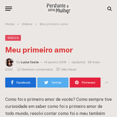
»
»
Home
Vídeos
Meu primeiro amor
VÍDEOS
Meu primeiro amor
By
Luiza Costa
14 janeiro 2018
Updated:
28 maio
2022
Nenhum comentário
1 Min Read
Facebook
Twitter
Pinterest
Como foi o primeiro amor de vocês? Como sempre tive
curiosidade em saber como foi o primeiro amor de
todo mundo, resolvi contar como foi o meu também