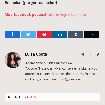
Snapchat (pergun
teamulher)
Meu facebook pessoal
(só não vejo inbox kkk)
Facebook
Twitter
Pinterest
LinkedIn
Tumblr
Email
Luiza Costa
Website
Facebook
Twit
Acompanhe dúvidas através do
Youtube/Instagram - Pergunte a uma Mulher - ou
agende sua consultoria particular através do e-
mail
pergunteaumamulher@gmail.com
RELATED
POSTS