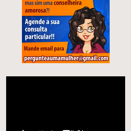
Tocador
de
vídeo