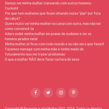
Desejo ver minha mulher transando com outros homens -
Cuckold
Por que tem mulheres que ficam olhando nosso "pipi" por fora
da calça?
Quero muito ver minha mulher na cama com outra, mas não sei
como convencê-la
Adoro exibir minha mulher em praias de nudismo e ver os
homens pirados nela!
Minha mulher já ficou com todo mundo e eu não sei o que fazer!!
Fazemos menage com minha mãe e tenho medo de
futuramente isso me trazer problemas:
O que a mulher NÃO deve fazer na hora do sexo
Facebook
Twitter
Instagram
Pinterest
Copyright © Pergunte a uma Mulher 2011 - 2014. Todos os direitos