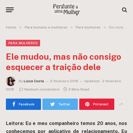
»
»
»
Home
Para homens e mulheres
Para mulheres
Ele mudou, mas não consigo esquecer a traição dele
PARA MULHERES
Ele mudou, mas não consigo
esquecer a traição dele
By
Luiza Costa
5 fevereiro 2018
Updated:
2 fevereiro
2018
Nenhum comentário
3 Mins Read
Facebook
Twitter
Pinterest
Leitora: Eu e meu companheiro temos 20 anos, nos
conhecemos por aplicativo de relacionamento.
Eu