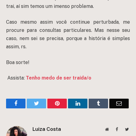
trai, aí sim temos um imenso problema.
Caso mesmo assim você continue perturbada, me
procure para consultas particulares. Mas nesse seu
caso, nem sei se precisa, porque a história é simples
assim, rs.
Boa sorte!
Assista:
Tenho medo de ser traída/o
Facebook
Twitter
Pinterest
LinkedIn
Tumblr
Email
Luiza Costa
Website
Facebook
Twit