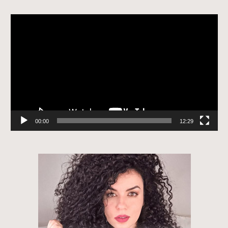
Tocador
de
vídeo
00:00
12:29