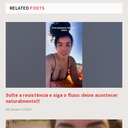
RELATED
POSTS
Solte a resistência e siga o fluxo: deixe acontecer
naturalmente!!!
22 janeiro 2025