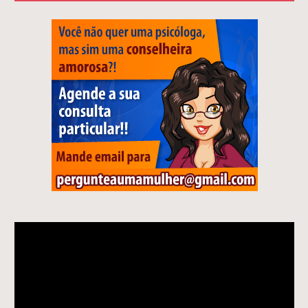
Tocador
de
vídeo