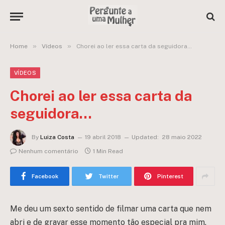
»
»
Home
Vídeos
Chorei ao ler essa carta da seguidora…
VÍDEOS
Chorei ao ler essa carta da
seguidora…
By
Luiza Costa
19 abril 2018
Updated:
28 maio 2022
Nenhum comentário
1 Min Read
Facebook
Twitter
Pinterest
Me deu um sexto sentido de filmar uma carta que nem
abri e de gravar esse momento tão especial pra mim.