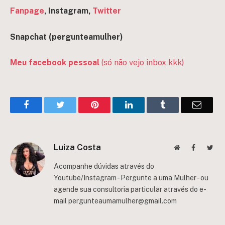
Fanpage
, Instagram,
Twitter
Snapchat (pergun
teamulher)
Meu facebook pessoal
(só não vejo inbox kkk)
Facebook
Twitter
Pinterest
LinkedIn
Tumblr
Email
Luiza Costa
Website
Facebook
Twit
Acompanhe dúvidas através do
Youtube/Instagram - Pergunte a uma Mulher - ou
agende sua consultoria particular através do e-
mail
pergunteaumamulher@gmail.com