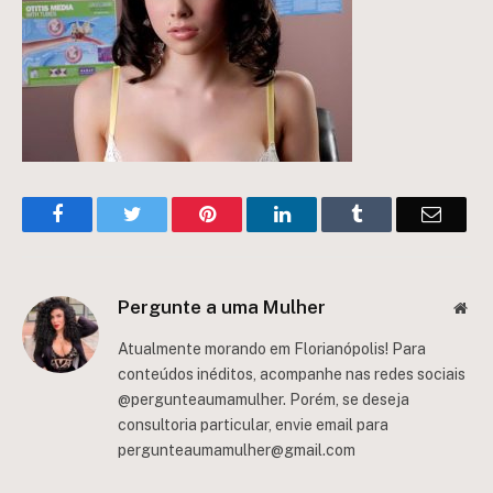
Facebook
Twitter
Pinterest
LinkedIn
Tumblr
Email
Pergunte a uma Mulher
Web
Atualmente morando em Florianópolis! Para
conteúdos inéditos, acompanhe nas redes sociais
@pergunteaumamulher. Porém, se deseja
consultoria particular, envie email para
pergunteaumamulher@gmail.com