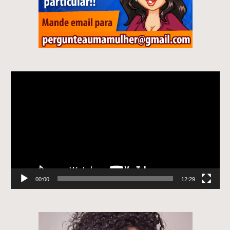
Tocador
de
vídeo
00:00
12:29