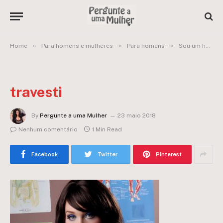
»
»
»
Home
Para homens e mulheres
Para homens
Sou um homem heterossexual, porém, sinto atração por travestis
travesti
By
Pergunte a uma Mulher
23 maio 2018
Nenhum comentário
1 Min Read
Facebook
Twitter
Pinterest