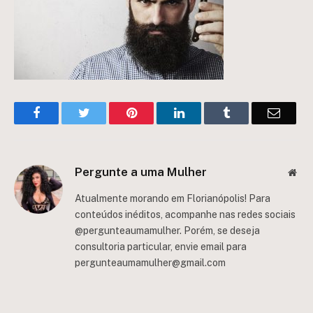
Facebook
Twitter
Pinterest
LinkedIn
Tumblr
Email
Pergunte a uma Mulher
Web
Atualmente morando em Florianópolis! Para
conteúdos inéditos, acompanhe nas redes sociais
@pergunteaumamulher. Porém, se deseja
consultoria particular, envie email para
pergunteaumamulher@gmail.com