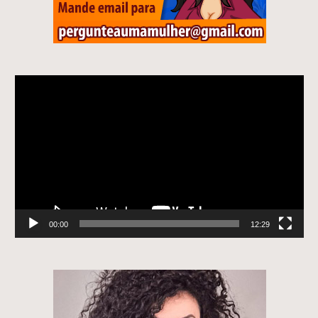
Tocador
de
vídeo
00:00
12:29