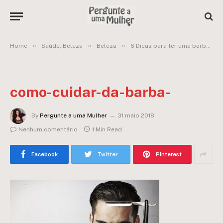
»
»
»
Home
Saúde, Beleza
Beleza
6 Dicas para ter uma barba cheia e bem cuidada
como-cuidar-da-barba-
By
Pergunte a uma Mulher
31 maio 2018
Nenhum comentário
1 Min Read
Facebook
Twitter
Pinterest