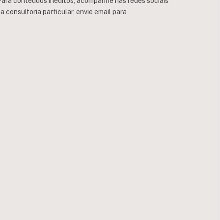
ara conteúdos inéditos, acompanhe nas redes sociais
consultoria particular, envie email para