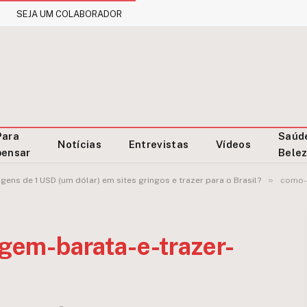
SEJA UM COLABORADOR
Para
Saúd
Notícias
Entrevistas
Vídeos
pensar
Bele
»
ns de 1 USD (um dólar) em sites gringos e trazer para o Brasil?
como-
em-barata-e-trazer-