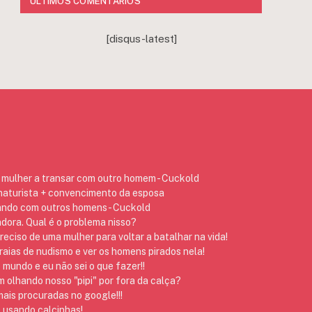
ÚLTIMOS COMENTÁRIOS
[disqus-latest]
mulher a transar com outro homem - Cuckold
 naturista + convencimento da esposa
ando com outros homens - Cuckold
dora. Qual é o problema nisso?
preciso de uma mulher para voltar a batalhar na vida!
raias de nudismo e ver os homens pirados nela!
 mundo e eu não sei o que fazer!!
 olhando nosso "pipi" por fora da calça?
ais procuradas no google!!!
 usando calcinhas!