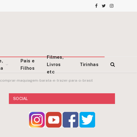
Facebook
Twitter
Instagram
Filmes,
e,
Pais e
Livros
Tirinhas
za
Filhos
etc
comprar-maquiagem-barata-e-trazer-para-o-brasil
SOCIAL