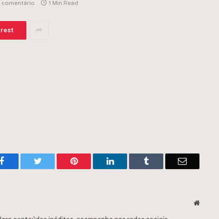
 comentário
1 Min Read
erest
Facebook
Twitter
Pinterest
LinkedIn
Tumblr
Email
Websit