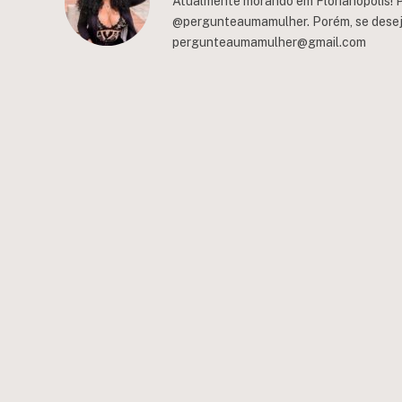
Atualmente morando em Florianópolis! P
@pergunteaumamulher. Porém, se deseja 
pergunteaumamulher@gmail.com