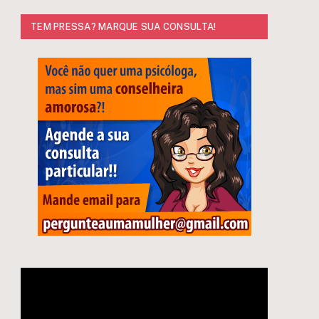
TEM PRESSA? MARQUE SUA CONSULTA!
Tocador
de
e
vídeo