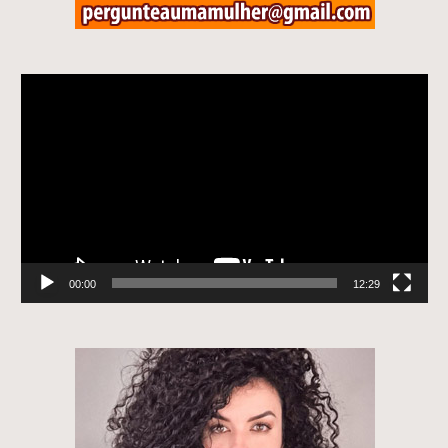
Tocador
de
vídeo
00:00
12:29