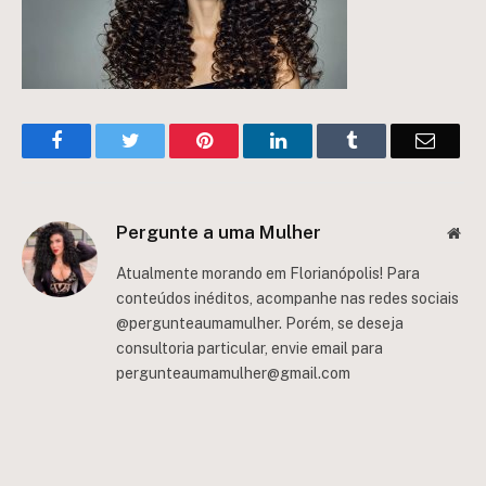
Facebook
Twitter
Pinterest
LinkedIn
Tumblr
Email
Pergunte a uma Mulher
Web
Atualmente morando em Florianópolis! Para
conteúdos inéditos, acompanhe nas redes sociais
@pergunteaumamulher. Porém, se deseja
consultoria particular, envie email para
pergunteaumamulher@gmail.com