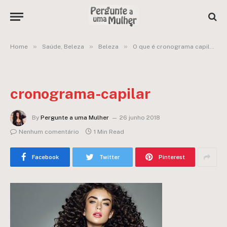
»
»
»
Home
Saúde, Beleza
Beleza
O que é cronograma capilar? – Entenda de uma vez por todas as fases de hidratação, nutrição e reconstrução
cronograma-capilar
By
Pergunte a uma Mulher
26 junho 2018
Nenhum comentário
1 Min Read
Facebook
Twitter
Pinterest