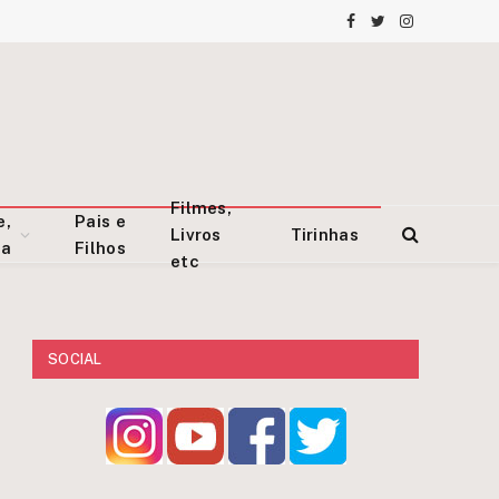
Facebook
Twitter
Instagram
Filmes,
e,
Pais e
Livros
Tirinhas
za
Filhos
etc
SOCIAL