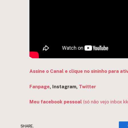
Assine o Canal e clique no sininho para ati
Fanpage
, Instagram,
Twitter
Meu facebook pessoal
(só não vejo inbox kk
SHARE.