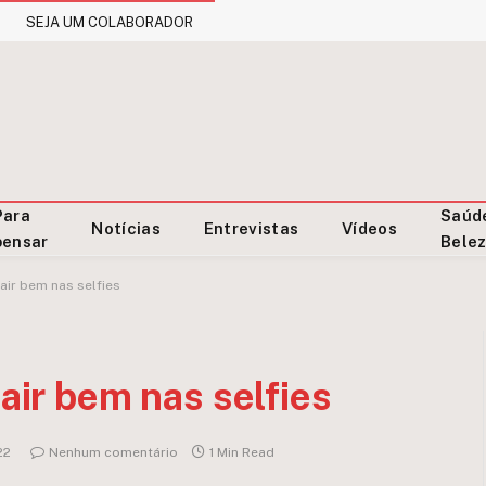
SEJA UM COLABORADOR
Para
Saúd
Notícias
Entrevistas
Vídeos
pensar
Bele
sair bem nas selfies
sair bem nas selfies
22
Nenhum comentário
1 Min Read