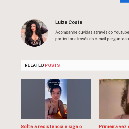
Luiza Costa
Acompanhe dúvidas através do Youtube/
particular através do e-mail
perguntea
RELATED
POSTS
Solte a resistência e siga o
Primeira vez 