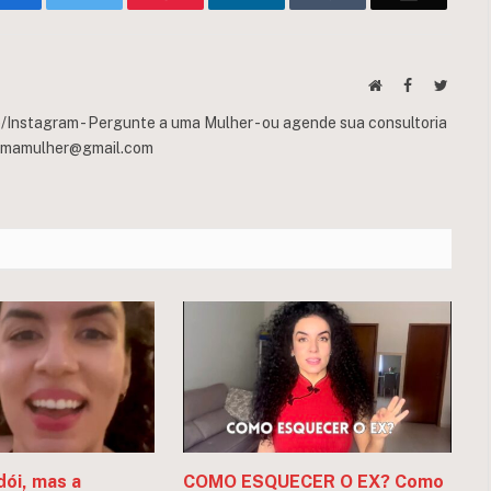
Website
Facebook
Twitte
Instagram - Pergunte a uma Mulher - ou agende sua consultoria
umamulher@gmail.com
dói, mas a
COMO ESQUECER O EX? Como