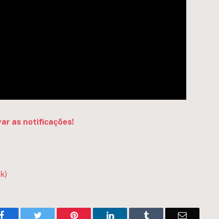
var as notificações!
k)
Facebook
Twitter
Pinterest
LinkedIn
Tumblr
Email