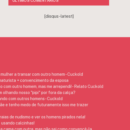
ÚLTIMOS COMENTÁRIOS
[disqus-latest]
mulher a transar com outro homem - Cuckold
 naturista + convencimento da esposa
do com outro homem, mas me arrependi! - Relato Cuckold
 olhando nosso "pipi" por fora da calça?
ando com outros homens - Cuckold
 e tenho medo de futuramente isso me trazer
raias de nudismo e ver os homens pirados nela!
 usando calcinhas!
na cama com outra, mas não sei como convencê-la