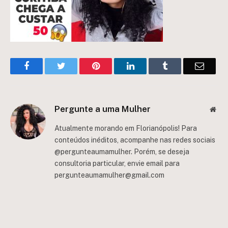
Facebook
Twitter
Pinterest
LinkedIn
Tumblr
Email
Pergunte a uma Mulher
Web
Atualmente morando em Florianópolis! Para
conteúdos inéditos, acompanhe nas redes sociais
@pergunteaumamulher. Porém, se deseja
consultoria particular, envie email para
pergunteaumamulher@gmail.com