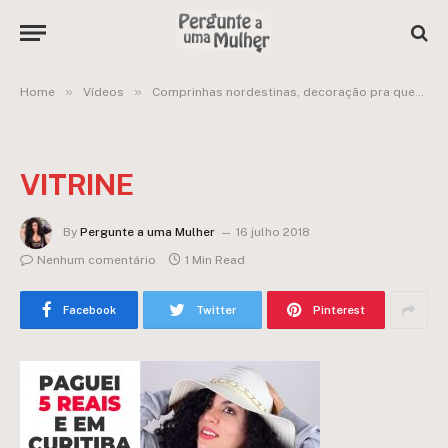
»
»
Home
Vídeos
Comprinhas nordestinas, decoração pra quem gosta, good vibes, etc
VITRINE
By
Pergunte a uma Mulher
16 julho 2018
Nenhum comentário
1 Min Read
Facebook
Twitter
Pinterest