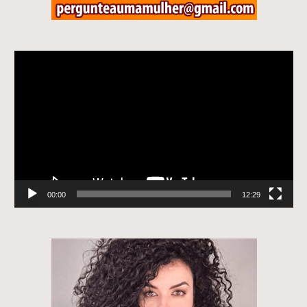
Tocador
de
vídeo
00:00
12:29