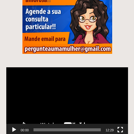
Tocador
de
vídeo
00:00
12:29