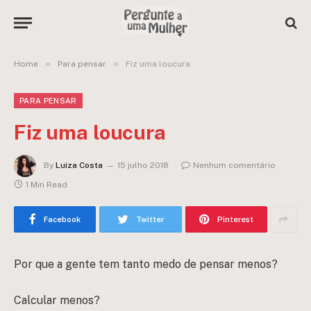
»
»
Home
Para pensar
Fiz uma loucura
PARA PENSAR
Fiz uma loucura
By
Luiza Costa
15 julho 2018
Nenhum comentário
1 Min Read
Facebook
Twitter
Pinterest
Por que a gente tem tanto medo de pensar menos?
Calcular menos?