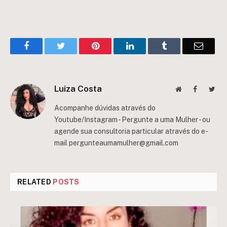
Facebook
Twitter
Pinterest
LinkedIn
Tumblr
Email
Luiza Costa
Website
Facebook
Twit
Acompanhe dúvidas através do
Youtube/Instagram - Pergunte a uma Mulher - ou
agende sua consultoria particular através do e-
mail
pergunteaumamulher@gmail.com
RELATED
POSTS