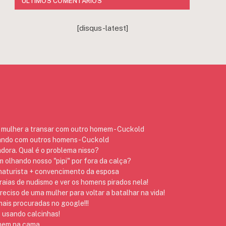
ÚLTIMOS COMENTÁRIOS
[disqus-latest]
mulher a transar com outro homem - Cuckold
ando com outros homens - Cuckold
dora. Qual é o problema nisso?
 olhando nosso "pipi" por fora da calça?
 naturista + convencimento da esposa
raias de nudismo e ver os homens pirados nela!
preciso de uma mulher para voltar a batalhar na vida!
ais procuradas no google!!!
 usando calcinhas!
omem na cama