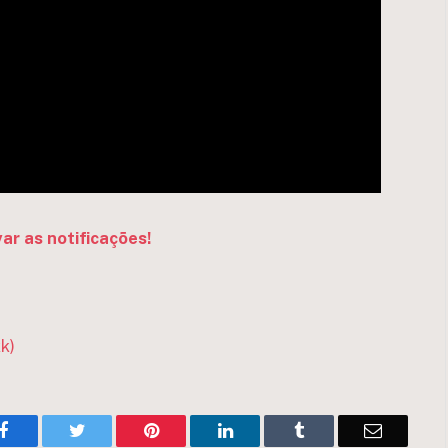
var as notificações!
k)
Facebook
Twitter
Pinterest
LinkedIn
Tumblr
Email