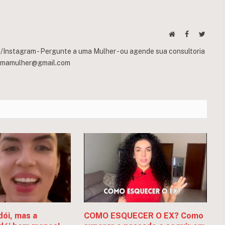
Website
Facebook
Twitte
Instagram - Pergunte a uma Mulher - ou agende sua consultoria
umamulher@gmail.com
dói, mas a
COMO ESQUECER O EX? Como