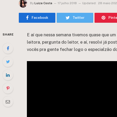
By
Luiza Costa
17 julho 2018
Updated:
28 maio 20
Facebook
Twitter
Pint
E aí que nessa semana tivemos quase que um 
SHARE
leitora, pergunta do leitor, e aí, resolvi já 
vocês pra gente fechar logo o especialzão 