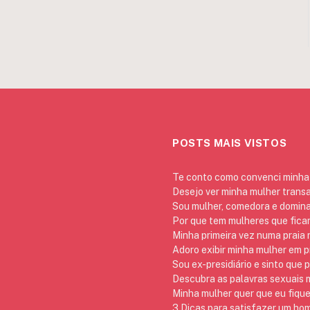
POSTS MAIS VISTOS
Te conto como convenci minha 
Desejo ver minha mulher trans
Sou mulher, comedora e domina
Por que tem mulheres que ficam
Minha primeira vez numa praia
Adoro exibir minha mulher em p
Sou ex-presidiário e sinto que 
Descubra as palavras sexuais m
Minha mulher quer que eu fique
3 Dicas para satisfazer um h