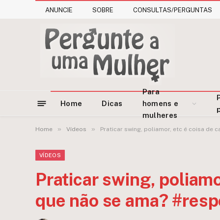
ANUNCIE
SOBRE
CONSULTAS/PERGUNTAS
Para
Home
Dicas
homens e
mulheres
»
»
Home
Vídeos
Praticar swing, poliamor, etc é coisa de
VÍDEOS
Praticar swing, poliamo
que não se ama? #resp