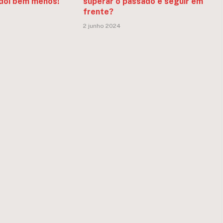
dói bem menos!
superar o passado e seguir em
frente?
2 junho 2024