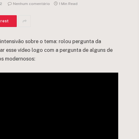
22
Nenhum comentário
1 Min Read
erest
intensivão sobre o tema: rolou pergunta da
postar esse vídeo logo com a pergunta de alguns de
dos modernosos: