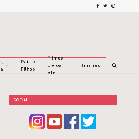
Facebook
Twitter
Instagram
Filmes,
e,
Pais e
Livros
Tirinhas
za
Filhos
etc
SOCIAL