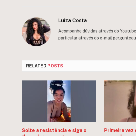
Luiza Costa
Acompanhe dúvidas através do Youtube/
particular através do e-mail
perguntea
RELATED
POSTS
Solte a resistência e siga o
Primeira vez 