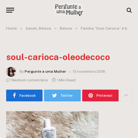
»
»
»
Home
Saúde, Beleza
Beleza
Família “Soul Carioca” à base de LEITE DE COCO promete hidratação e leveza para lisas e cacheadas – Sou Dessas
soul-carioca-oleodecoco
By
Pergunte a uma Mulher
13 novembro 2018
Nenhum comentário
1 Min Read
Facebook
Twitter
Pinterest