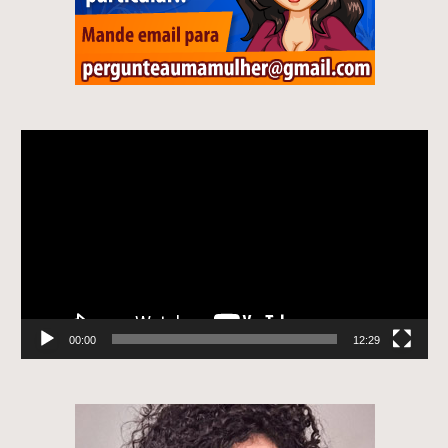
Tocador
de
vídeo
00:00
12:29