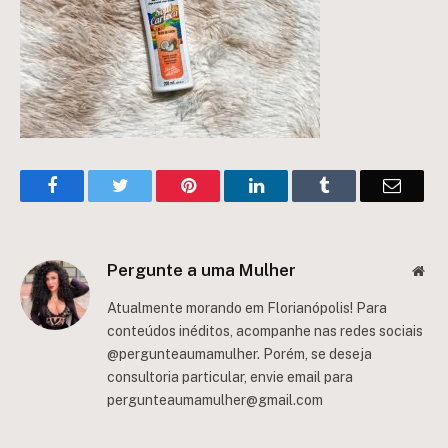
Facebook
Twitter
Pinterest
LinkedIn
Tumblr
Email
Pergunte a uma Mulher
Web
Atualmente morando em Florianópolis! Para
conteúdos inéditos, acompanhe nas redes sociais
@pergunteaumamulher. Porém, se deseja
consultoria particular, envie email para
pergunteaumamulher@gmail.com