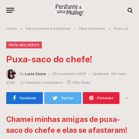
»
»
»
Home
Para homens e mulheres
Para mulheres
Puxa-saco do chefe!
PARA MULHERES
Puxa-saco do chefe!
By
Luiza Costa
26 novembro 2018
Updated:
28 maio
2022
Nenhum comentário
1 Min Read
Facebook
Twitter
Pinterest
Chamei minhas amigas de puxa-
saco do chefe e elas se afastaram!