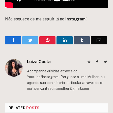
Não esquece de me seguir lá no
Instagram!
Facebook
Twitter
Pinterest
LinkedIn
Tumblr
Email
Luiza Costa
Website
Facebook
Twit
Acompanhe dúvidas através do
Youtube/Instagram - Pergunte a uma Mulher - ou
agende sua consultoria particular através do e-
mail
pergunteaumamulher@gmail.com
RELATED
POSTS