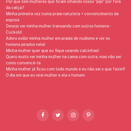
Por que tem mulheres que ficam olhando nosso "pipi" por fora
da calça?
Minha primeira vez numa praia naturista + convencimento da
esposa
Desejo ver minha mulher transando com outros homens -
Cuckold
Adoro exibir minha mulher em praias de nudismo e ver os
homens pirados nela!
Minha mulher quer que eu fique usando calcinhas!
Quero muito ver minha mulher na cama com outra, mas não sei
como convencê-la
Minha mulher já ficou com todo mundo e eu não sei o que fazer!!
O dia em que eu virei mulher e ela o homem
Facebook
Twitter
Instagram
Pinterest