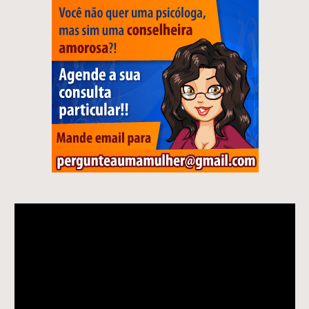
Tocador
de
vídeo