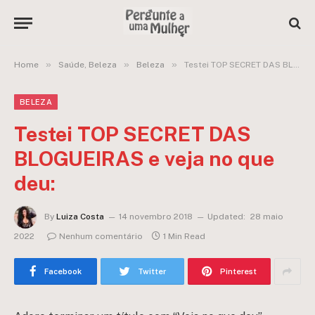
»
»
»
Home
Saúde, Beleza
Beleza
Testei TOP SECRET DAS BLOGUEIRAS e veja no que deu:
BELEZA
Testei TOP SECRET DAS
BLOGUEIRAS e veja no que
deu:
By
Luiza Costa
14 novembro 2018
Updated:
28 maio
2022
Nenhum comentário
1 Min Read
Facebook
Twitter
Pinterest