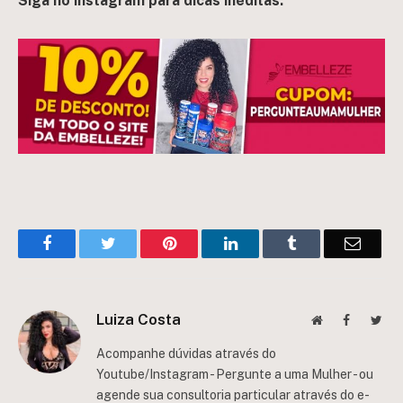
Siga no instagram para dicas inéditas.
Facebook
Twitter
Pinterest
LinkedIn
Tumblr
Email
Luiza Costa
Website
Facebook
Twit
Acompanhe dúvidas através do
Youtube/Instagram - Pergunte a uma Mulher - ou
agende sua consultoria particular através do e-