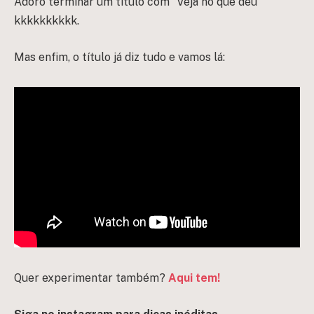
Adoro terminar um título com “Veja no que deu”
kkkkkkkkkk.
Mas enfim, o título já diz tudo e vamos lá:
Quer experimentar também?
Aqui tem!