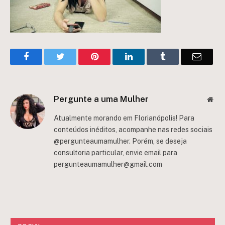
Facebook
Twitter
Pinterest
LinkedIn
Tumblr
Email
Pergunte a uma Mulher
Web
Atualmente morando em Florianópolis! Para
conteúdos inéditos, acompanhe nas redes sociais
@pergunteaumamulher. Porém, se deseja
consultoria particular, envie email para
pergunteaumamulher@gmail.com