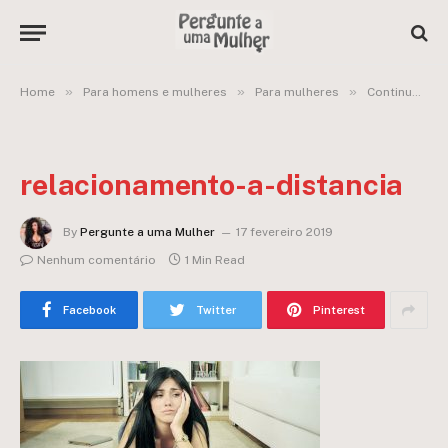
»
»
»
Home
Para homens e mulheres
Para mulheres
Continuo um relacionamento à distância com um cara comprometido ou saio dessa?
relacionamento-a-distancia
By
Pergunte a uma Mulher
17 fevereiro 2019
Nenhum comentário
1 Min Read
Facebook
Twitter
Pinterest