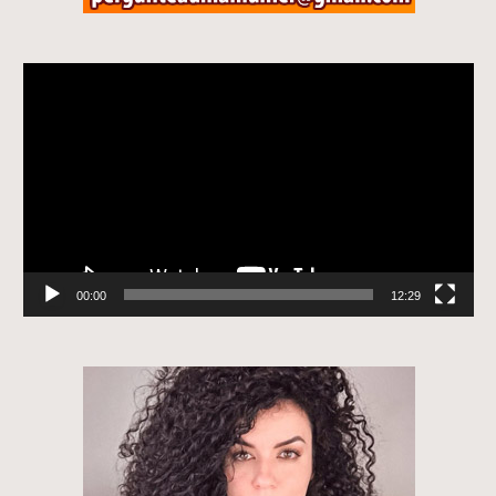
Tocador
de
vídeo
00:00
12:29