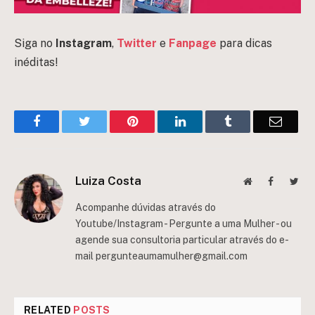
Siga no
Instagram
,
Twitter
e
Fanpage
para dicas
inéditas!
Facebook
Twitter
Pinterest
LinkedIn
Tumblr
Email
Luiza Costa
Website
Facebook
Twit
Acompanhe dúvidas através do
Youtube/Instagram - Pergunte a uma Mulher - ou
agende sua consultoria particular através do e-
mail
pergunteaumamulher@gmail.com
RELATED
POSTS