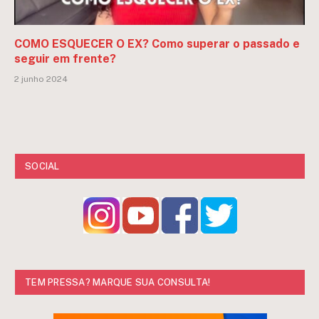
COMO ESQUECER O EX? Como superar o passado e
seguir em frente?
2 junho 2024
SOCIAL
TEM PRESSA? MARQUE SUA CONSULTA!