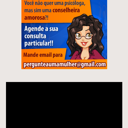
Tocador
de
vídeo