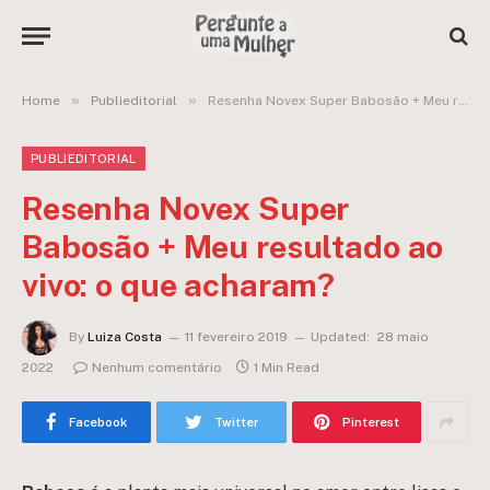
»
»
Home
Publieditorial
Resenha Novex Super Babosão + Meu resultado ao vivo: o que acharam?
PUBLIEDITORIAL
Resenha Novex Super
Babosão + Meu resultado ao
vivo: o que acharam?
By
Luiza Costa
11 fevereiro 2019
Updated:
28 maio
2022
Nenhum comentário
1 Min Read
Facebook
Twitter
Pinterest