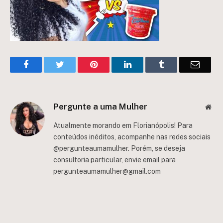
Facebook
Twitter
Pinterest
LinkedIn
Tumblr
Email
Pergunte a uma Mulher
Web
Atualmente morando em Florianópolis! Para
conteúdos inéditos, acompanhe nas redes sociais
@pergunteaumamulher. Porém, se deseja
consultoria particular, envie email para
pergunteaumamulher@gmail.com