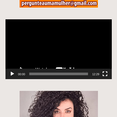
Tocador
de
vídeo
00:00
12:29