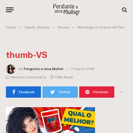
»
»
»
Home
Saúde, Beleza
Beleza
Manteiga ou Creme de Pentear nos Cabelos? Finalizei cada lado com uma opção + resultados e diferenças entre eles
thumb-VS
By
Pergunte a uma Mulher
17 março 2019
Nenhum comentário
1 Min Read
Facebook
Twitter
Pinterest