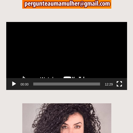
Tocador
de
vídeo
00:00
12:29