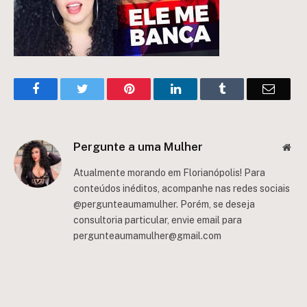
Facebook
Twitter
Pinterest
LinkedIn
Tumblr
Email
Pergunte a uma Mulher
Web
Atualmente morando em Florianópolis! Para
conteúdos inéditos, acompanhe nas redes sociais
@pergunteaumamulher. Porém, se deseja
consultoria particular, envie email para
pergunteaumamulher@gmail.com