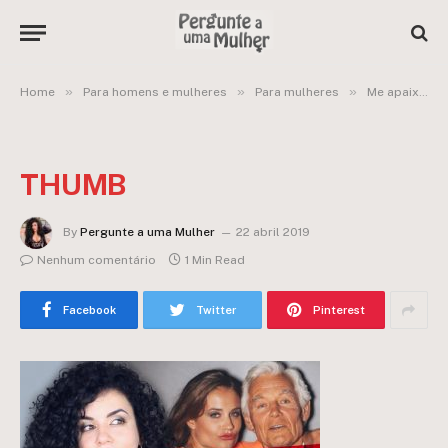
»
»
»
Home
Para homens e mulheres
Para mulheres
Me apaixonei pelo meu Sugar Daddy
THUMB
By
Pergunte a uma Mulher
22 abril 2019
Nenhum comentário
1 Min Read
Facebook
Twitter
Pinterest