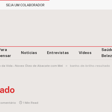
SEJA UM COLABORADOR
Para
Saúd
Notícias
Entrevistas
Vídeos
pensar
Bele
»
o da Vida – Novex Óleo de Abacate com Mel
banho-de-brilho-resultado
tado
comentário
1 Min Read