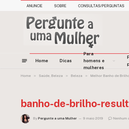
ANUNCIE
SOBRE
CONSULTAS/PERGUNTAS
Para
Home
Dicas
homens e
mulheres
»
»
»
Home
Saúde, Beleza
Beleza
Melhor Banho de Brilh
banho-de-brilho-resul
By
Pergunte a uma Mulher
9 maio 2019
Nenhum 