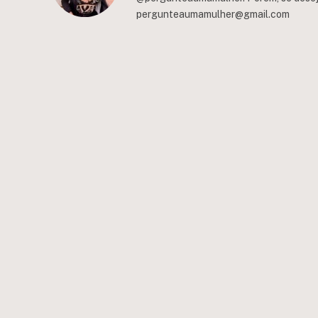
pergunteaumamulher@gmail.com