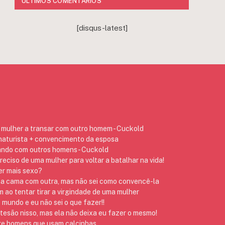
ÚLTIMOS COMENTÁRIOS
[disqus-latest]
mulher a transar com outro homem - Cuckold
 naturista + convencimento da esposa
ando com outros homens - Cuckold
preciso de uma mulher para voltar a batalhar na vida!
er mais sexo?
na cama com outra, mas não sei como convencê-la
ao tentar tirar a virgindade de uma mulher
 mundo e eu não sei o que fazer!!
 tesão nisso, mas ela não deixa eu fazer o mesmo!
re homens que usam calcinhas