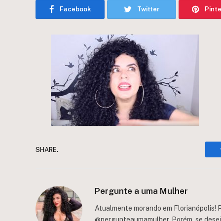
Facebook
Twitter
Pint
SHARE.
Pergunte a uma Mulher
Atualmente morando em Florianópolis! P
@pergunteaumamulher. Porém, se deseja 