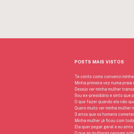
POSTS MAIS VISTOS
Te conto como convenci minha 
Minha primeira vez numa praia
Desejo ver minha mulher trans
Sou ex-presidiário e sinto que 
O que fazer quando ele não qu
Quero muito ver minha mulher 
3 erros que os homens cometem 
Minha mulher já ficou com todo
Ela quer pegar geral e eu sinto
O que as mulheres pensam sob