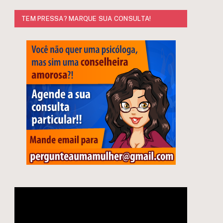
TEM PRESSA? MARQUE SUA CONSULTA!
Tocador
e
de
vídeo