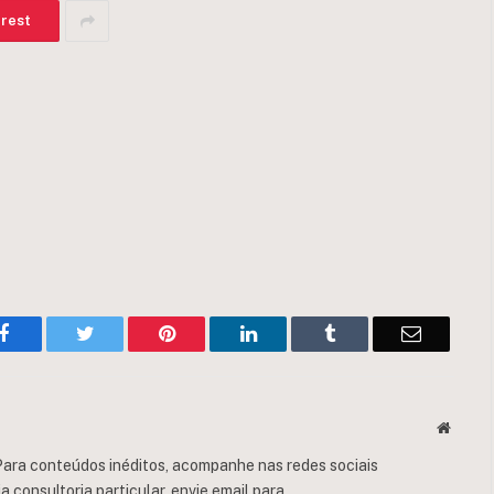
erest
Facebook
Twitter
Pinterest
LinkedIn
Tumblr
Email
Websit
ara conteúdos inéditos, acompanhe nas redes sociais
consultoria particular, envie email para