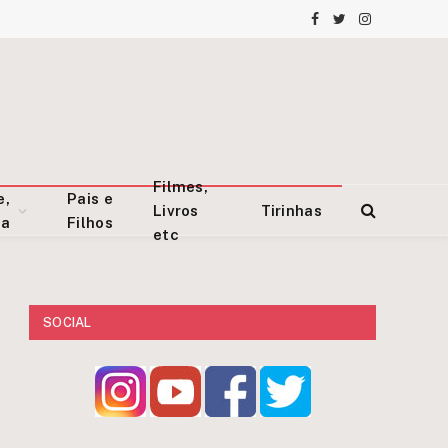
Facebook
Twitter
Instagram
Filmes,
e,
Pais e
Livros
Tirinhas
za
Filhos
etc
SOCIAL