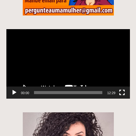
Tocador
de
vídeo
00:00
12:29