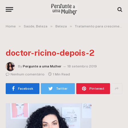
»
»
»
Home
Saúde, Beleza
Beleza
Tratamento para crescimento capilar com Novex Doctor Rícino da Embelleze
doctor-ricino-depois-2
By
Pergunte a uma Mulher
18 setembro 2019
Nenhum comentário
1 Min Read
Facebook
Twitter
Pinterest