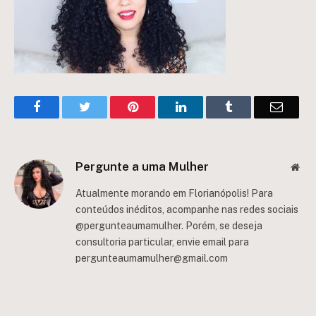
Facebook
Twitter
Pinterest
LinkedIn
Tumblr
Email
Pergunte a uma Mulher
Web
Atualmente morando em Florianópolis! Para
conteúdos inéditos, acompanhe nas redes sociais
@pergunteaumamulher. Porém, se deseja
consultoria particular, envie email para
pergunteaumamulher@gmail.com