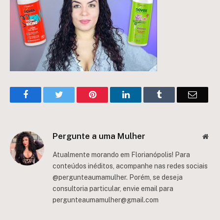
Facebook
Twitter
Pinterest
LinkedIn
Tumblr
Email
Pergunte a uma Mulher
Web
Atualmente morando em Florianópolis! Para
conteúdos inéditos, acompanhe nas redes sociais
@pergunteaumamulher. Porém, se deseja
consultoria particular, envie email para
pergunteaumamulher@gmail.com