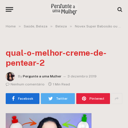
»
»
»
Home
Saúde, Beleza
Beleza
Novex Super Babosão ou Novex Doctor Rícino: qual o melhor finalizador para meu cabelo cacheado?
qual-o-melhor-creme-de-
pentear-2
By
Pergunte a uma Mulher
3 dezembro 2019
Nenhum comentário
1 Min Read
Facebook
Twitter
Pinterest