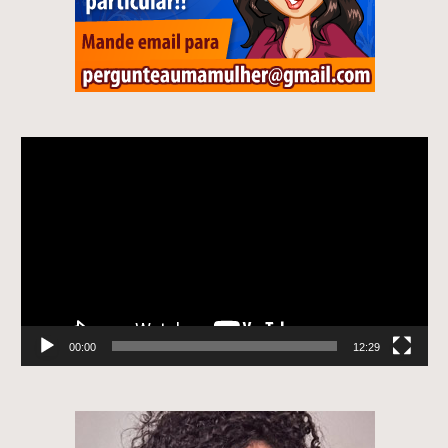
Tocador
de
vídeo
00:00
12:29