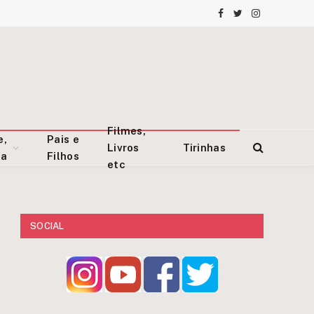
Facebook
Twitter
Instagram
Filmes,
e,
Pais e
Livros
Tirinhas
za
Filhos
etc
SOCIAL