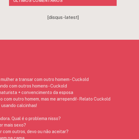
ÚLTIMOS COMENTÁRIOS
[disqus-latest]
mulher a transar com outro homem - Cuckold
ando com outros homens - Cuckold
 naturista + convencimento da esposa
do com outro homem, mas me arrependi! - Relato Cuckold
 usando calcinhas!
dora. Qual é o problema nisso?
er mais sexo?
r com outros, devo ou não aceitar?
omem na cama