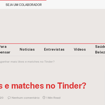
SEJA UM COLABORADOR
Para
Saúd
Notícias
Entrevistas
Vídeos
pensar
Bele
ganhar mais likes e matches no Tinder?
s e matches no Tinder?
020
Nenhum comentário
1 Min Read