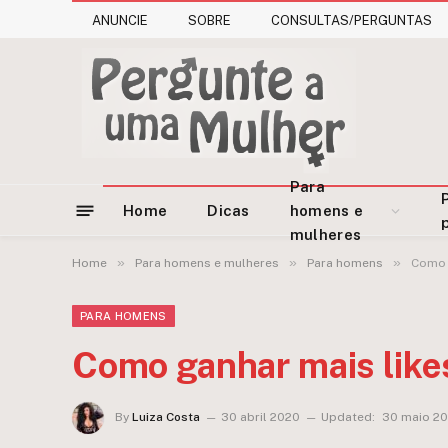
ANUNCIE
SOBRE
CONSULTAS/PERGUNTAS
Para
Home
Dicas
homens e
mulheres
»
»
»
Home
Para homens e mulheres
Para homens
Como 
PARA HOMENS
Como ganhar mais like
By
Luiza Costa
30 abril 2020
Updated:
30 maio 2