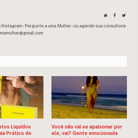
Website
Facebook
Twitte
Instagram - Pergunte a uma Mulher - ou agende sua consultoria
umamulher@gmail.com
tos Líquidos
Você não vai se apaixonar por
ia Prático de
ele, vai? Gente emocionada