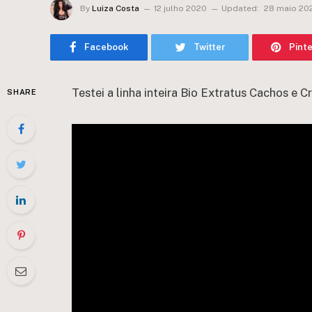
By
Luiza Costa
12 julho 2020
Updated:
28 maio 20
Facebook
Twitter
Pint
Testei a linha inteira Bio Extratus Cachos e
SHARE