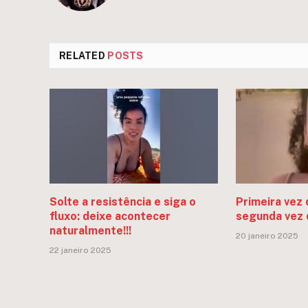
RELATED
POSTS
Solte a resistência e siga o
Primeira vez 
fluxo: deixe acontecer
segunda vez 
naturalmente!!!
20 janeiro 2025
22 janeiro 2025