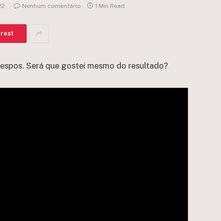
22
Nenhum comentário
1 Min Read
erest
 Crespos. Será que gostei mesmo do resultado?