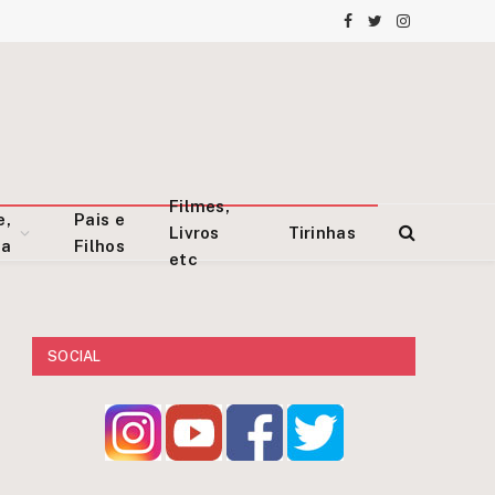
Facebook
Twitter
Instagram
Filmes,
e,
Pais e
Livros
Tirinhas
za
Filhos
etc
SOCIAL