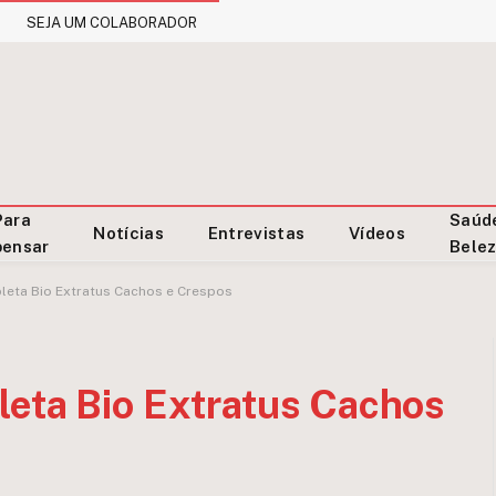
SEJA UM COLABORADOR
Para
Saúd
Notícias
Entrevistas
Vídeos
pensar
Bele
leta Bio Extratus Cachos e Crespos
leta Bio Extratus Cachos