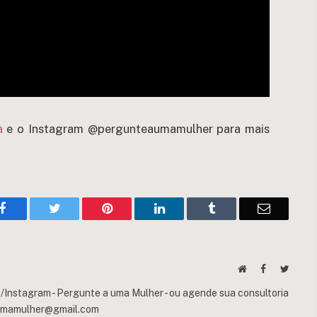
a
e o Instagram @pergunteaumamulher para mais
Facebook
Twitter
Pinterest
LinkedIn
Tumblr
Email
Website
Facebook
Twitte
Instagram - Pergunte a uma Mulher - ou agende sua consultoria
umamulher@gmail.com