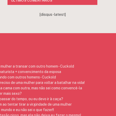
ÚLTIMOS COMENTÁRIOS
[disqus-latest]
mulher a transar com outro homem - Cuckold
 naturista + convencimento da esposa
ando com outros homens - Cuckold
preciso de uma mulher para voltar a batalhar na vida!
na cama com outra, mas não sei como convencê-la
er mais sexo?
assar do tempo, ou eu devo ir à caça?
ao tentar tirar a virgindade de uma mulher
 mundo e eu não sei o que fazer!!
 tesão nisso, mas ela não deixa eu fazer o mesmo!