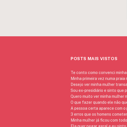
POSTS MAIS VISTOS
Te conto como convenci minha 
Minha primeira vez numa praia
Desejo ver minha mulher trans
Sou ex-presidiário e sinto que 
Quero muito ver minha mulher 
O que fazer quando ele não qu
A pessoa certa aparece com o p
3 erros que os homens cometem 
Minha mulher já ficou com todo
Ela quer pegar geral e eu sinto