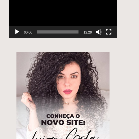
00:00
12:29
r