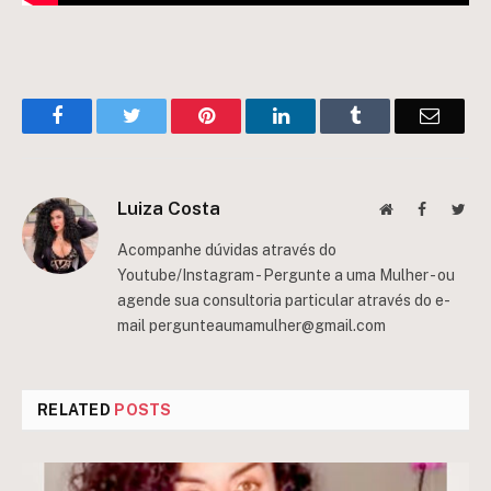
Facebook
Twitter
Pinterest
LinkedIn
Tumblr
Email
Luiza Costa
Website
Facebook
Twit
Acompanhe dúvidas através do
Youtube/Instagram - Pergunte a uma Mulher - ou
agende sua consultoria particular através do e-
mail
pergunteaumamulher@gmail.com
RELATED
POSTS