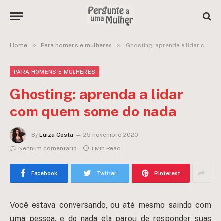
»
»
Home
Para homens e mulheres
Ghosting: aprenda a lidar com quem some do nada
PARA HOMENS E MULHERES
Ghosting: aprenda a lidar
com quem some do nada
By
Luiza Costa
25 novembro 2020
Nenhum comentário
1 Min Read
Facebook
Twitter
Pinterest
Você estava conversando, ou até mesmo saindo com
uma pessoa, e do nada ela parou de responder suas