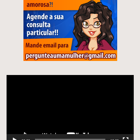
Tocador
de
vídeo