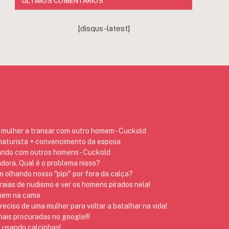
ÚLTIMOS COMENTÁRIOS
[disqus-latest]
mulher a transar com outro homem - Cuckold
 naturista + convencimento da esposa
ando com outros homens - Cuckold
dora. Qual é o problema nisso?
 olhando nosso "pipi" por fora da calça?
raias de nudismo e ver os homens pirados nela!
omem na cama
preciso de uma mulher para voltar a batalhar na vida!
ais procuradas no google!!!
 usando calcinhas!