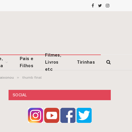
Facebook
Twitter
Instagram
Filmes,
e,
Pais e
Livros
Tirinhas
za
Filhos
etc
»
paixonou
thumb final
SOCIAL