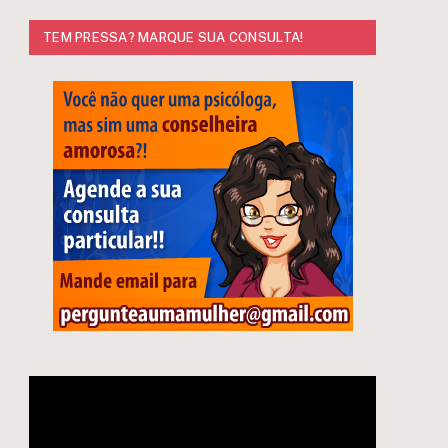
TEM PRESSA? MARQUE SUA CONSULTA!
e
Tocador
de
vídeo