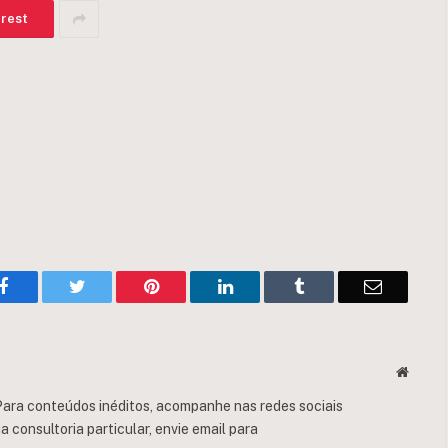
erest
Facebook
Twitter
Pinterest
LinkedIn
Tumblr
Email
Websit
ara conteúdos inéditos, acompanhe nas redes sociais
consultoria particular, envie email para