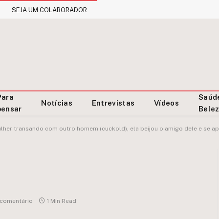
SEJA UM COLABORADOR
Para
Saúd
Notícias
Entrevistas
Vídeos
pensar
Bele
ulher transando com outro homem (cuckold), ela beijou o amigo dele e se a
comentário
1 Min Read