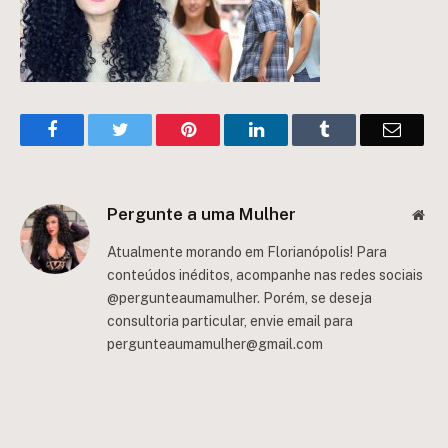
Facebook
Twitter
Pinterest
LinkedIn
Tumblr
Email
Pergunte a uma Mulher
Web
Atualmente morando em Florianópolis! Para
conteúdos inéditos, acompanhe nas redes sociais
@pergunteaumamulher. Porém, se deseja
consultoria particular, envie email para
pergunteaumamulher@gmail.com