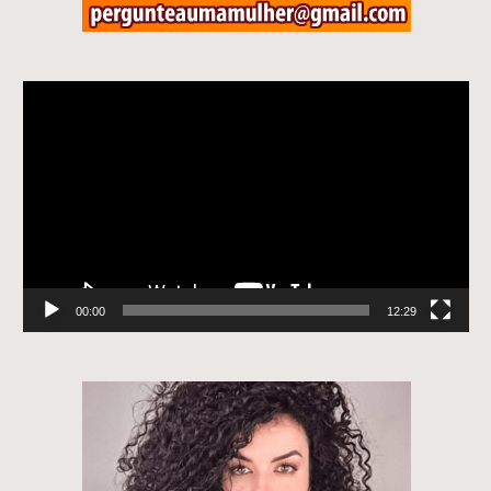
Tocador
de
vídeo
00:00
12:29