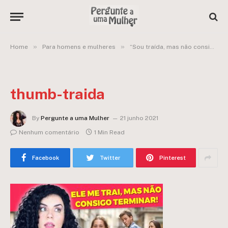
»
»
Home
Para homens e mulheres
“Sou traída, mas não consigo terminar por ainda gostar muito dele”
thumb-traida
By
Pergunte a uma Mulher
21 junho 2021
Nenhum comentário
1 Min Read
Facebook
Twitter
Pinterest