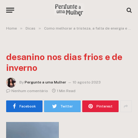
»
»
Home
Dicas
Como melhorar a tristeza, a falta de energia e o ânimo nos dias frios e de inverno?
desanino nos dias frios e de
inverno
By
Pergunte a uma Mulher
10 agosto 2023
Nenhum comentário
1 Min Read
Facebook
Twitter
Pinterest