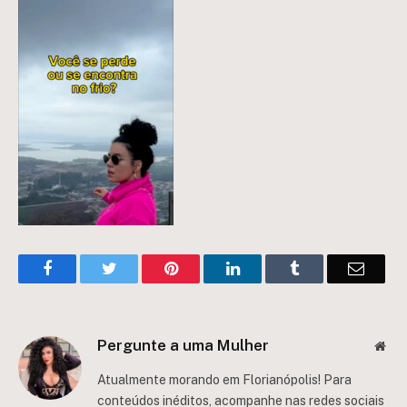
Facebook
Twitter
Pinterest
LinkedIn
Tumblr
Email
Pergunte a uma Mulher
Web
Atualmente morando em Florianópolis! Para
conteúdos inéditos, acompanhe nas redes sociais