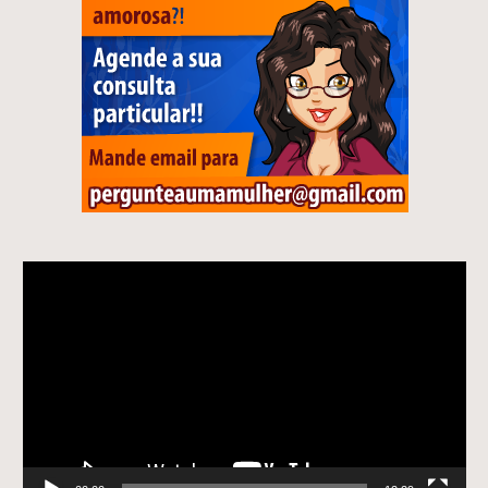
Tocador
de
vídeo