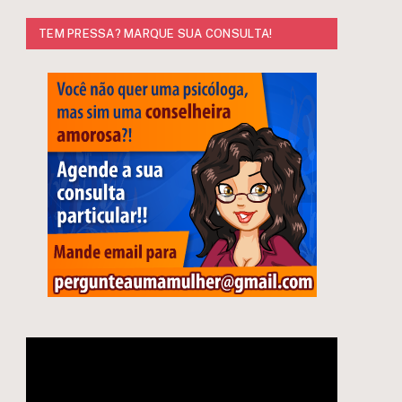
TEM PRESSA? MARQUE SUA CONSULTA!
e
Tocador
de
vídeo