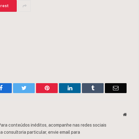
erest
Facebook
Twitter
Pinterest
LinkedIn
Tumblr
Email
Websit
ara conteúdos inéditos, acompanhe nas redes sociais
consultoria particular, envie email para