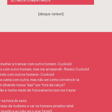
ÚLTIMOS COMENTÁRIOS
[disqus-latest]
mulher a transar com outro homem - Cuckold
do com outro homem, mas me arrependi! - Relato Cuckold
ando com outros homens - Cuckold
na cama com outra, mas não sei como convencê-la
 olhando nosso "pipi" por fora da calça?
 e tenho medo de futuramente isso me trazer
 na hora do sexo
raias de nudismo e ver os homens pirados nela!
 mundo e eu não sei o que fazer!!