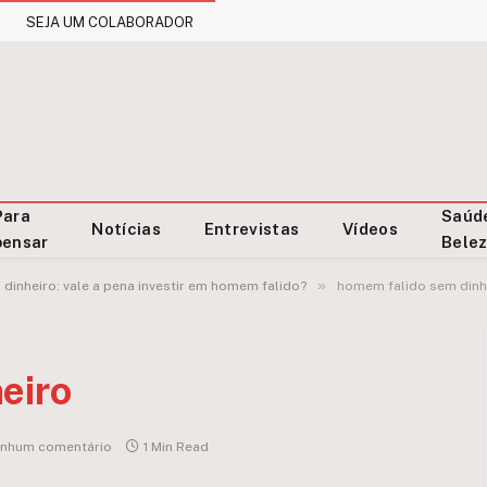
SEJA UM COLABORADOR
Para
Saúd
Notícias
Entrevistas
Vídeos
pensar
Bele
»
dinheiro: vale a pena investir em homem falido?
homem falido sem dinh
eiro
nhum comentário
1 Min Read