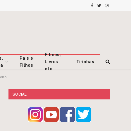
Facebook
Twitter
Instagram
Filmes,
e,
Pais e
Livros
Tirinhas
za
Filhos
etc
eiro
SOCIAL