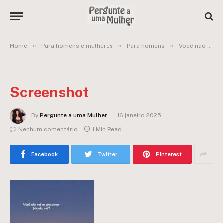
»
»
»
Home
Para homens e mulheres
Para homens
Você não vai se apaixonar por ele, vai? Gente emocionada tentando se relacionar
Screenshot
By
Pergunte a uma Mulher
16 janeiro 2025
Nenhum comentário
1 Min Read
Facebook
Twitter
Pinterest