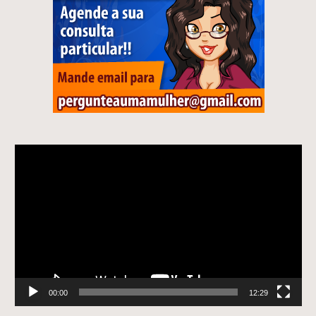
Tocador
de
vídeo
00:00
12:29