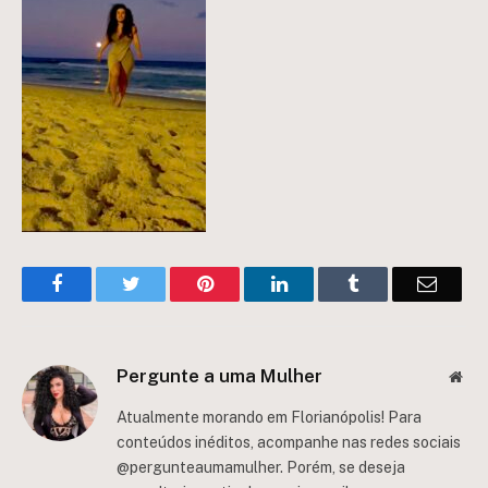
Facebook
Twitter
Pinterest
LinkedIn
Tumblr
Email
Pergunte a uma Mulher
Web
Atualmente morando em Florianópolis! Para
conteúdos inéditos, acompanhe nas redes sociais
@pergunteaumamulher. Porém, se deseja