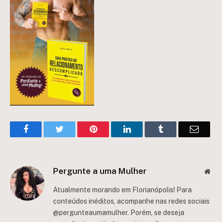
Facebook
Twitter
Pinterest
LinkedIn
Tumblr
Email
Pergunte a uma Mulher
Web
Atualmente morando em Florianópolis! Para
conteúdos inéditos, acompanhe nas redes sociais
@pergunteaumamulher. Porém, se deseja