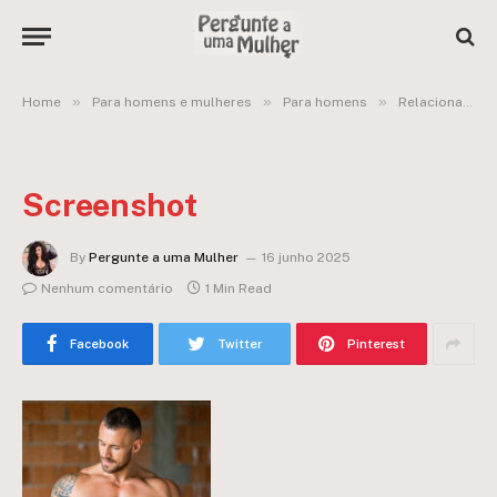
»
»
»
Home
Para homens e mulheres
Para homens
Relacionamentos Líquidos Modernos: Guia Prático de Sobrevivência
Screenshot
By
Pergunte a uma Mulher
16 junho 2025
Nenhum comentário
1 Min Read
Facebook
Twitter
Pinterest