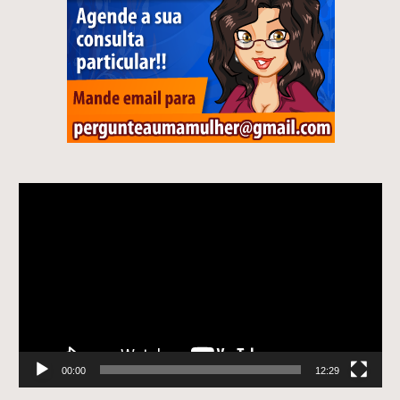
Tocador
de
vídeo
00:00
12:29