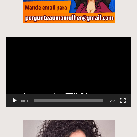
Tocador
de
vídeo
00:00
12:29