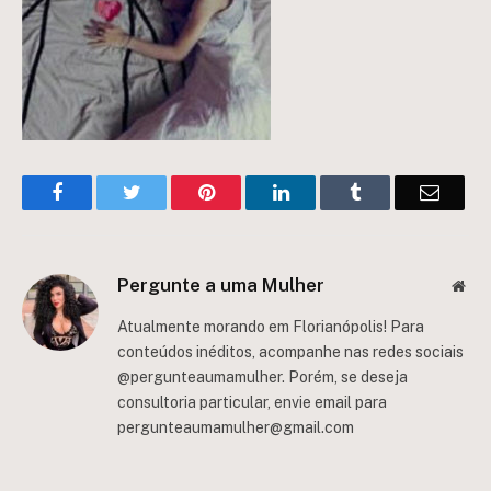
Facebook
Twitter
Pinterest
LinkedIn
Tumblr
Email
Pergunte a uma Mulher
Web
Atualmente morando em Florianópolis! Para
conteúdos inéditos, acompanhe nas redes sociais
@pergunteaumamulher. Porém, se deseja
consultoria particular, envie email para
pergunteaumamulher@gmail.com