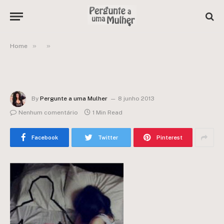
»
»
Home
By
Pergunte a uma Mulher
8 junho 2013
Nenhum comentário
1 Min Read
Facebook
Twitter
Pinterest