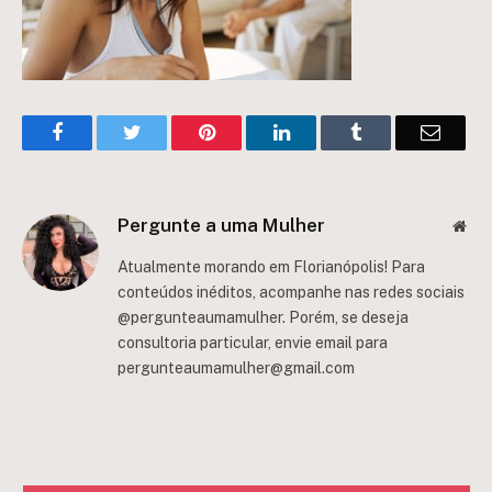
Facebook
Twitter
Pinterest
LinkedIn
Tumblr
Email
Pergunte a uma Mulher
Web
Atualmente morando em Florianópolis! Para
conteúdos inéditos, acompanhe nas redes sociais
@pergunteaumamulher. Porém, se deseja
consultoria particular, envie email para
pergunteaumamulher@gmail.com