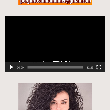
Tocador
de
vídeo
00:00
12:29