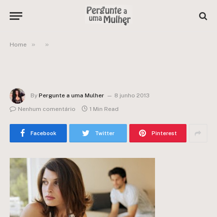
»
»
Home
By
Pergunte a uma Mulher
8 junho 2013
Nenhum comentário
1 Min Read
Facebook
Twitter
Pinterest