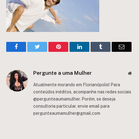
Facebook
Twitter
Pinterest
LinkedIn
Tumblr
Email
Pergunte a uma Mulher
Web
Atualmente morando em Florianópolis! Para
conteúdos inéditos, acompanhe nas redes sociais
@pergunteaumamulher. Porém, se deseja
consultoria particular, envie email para
pergunteaumamulher@gmail.com