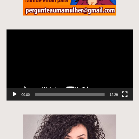
Tocador
de
vídeo
00:00
12:29