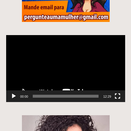
Tocador
de
vídeo
00:00
12:29