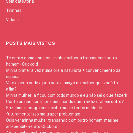
Sem categoria
Tirinhas
Vídeos
POSTS MAIS VISTOS
Te conto como convenci minha mulher a transar com outro
homem - Cuckold
Minha primeira vez numa praia naturista + convencimento da
esposa
Vale a pena pedir ajuda para a amiga da mulher que você tá
afim?
Minha mulher já ficou com todo mundo e eu não sei o que fazer!!
Conto ou não conto pro meu marido que trai/fiz oral em outro?
Fazemos menage com minha mãe e tenho medo de
futuramente isso me trazer problemas:
Quis ver minha mulher transando com outro homem, mas me
arrependi! - Relato Cuckold
Adoro exibir minha mulher em praias de nudismo e ver os