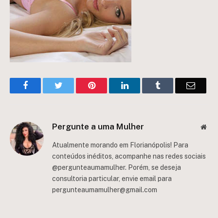
Facebook
Twitter
Pinterest
LinkedIn
Tumblr
Email
Pergunte a uma Mulher
Web
Atualmente morando em Florianópolis! Para
conteúdos inéditos, acompanhe nas redes sociais
@pergunteaumamulher. Porém, se deseja
consultoria particular, envie email para
pergunteaumamulher@gmail.com