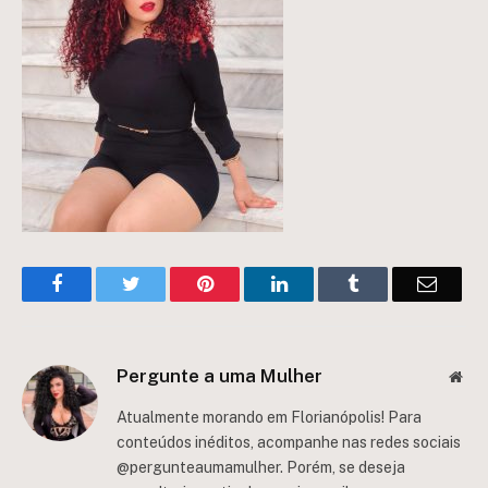
Facebook
Twitter
Pinterest
LinkedIn
Tumblr
Email
Pergunte a uma Mulher
Web
Atualmente morando em Florianópolis! Para
conteúdos inéditos, acompanhe nas redes sociais
@pergunteaumamulher. Porém, se deseja