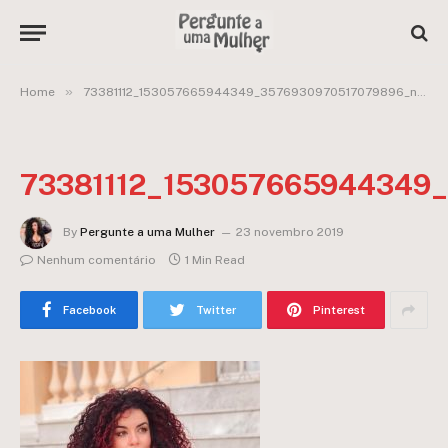
»
»
Home
73381112_153057665944349_3576930970517079896_n
73381112_153057665944349
By
Pergunte a uma Mulher
23 novembro 2019
Nenhum comentário
1 Min Read
Facebook
Twitter
Pinterest