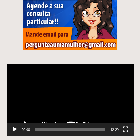
Tocador
de
vídeo
00:00
12:29