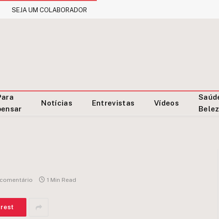
SEJA UM COLABORADOR
Para
Saúd
Notícias
Entrevistas
Vídeos
pensar
Bele
comentário
1 Min Read
erest