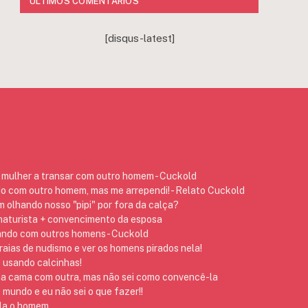
ÚLTIMOS COMENTÁRIOS
[disqus-latest]
mulher a transar com outro homem - Cuckold
do com outro homem, mas me arrependi! - Relato Cuckold
 olhando nosso "pipi" por fora da calça?
 naturista + convencimento da esposa
ando com outros homens - Cuckold
raias de nudismo e ver os homens pirados nela!
 usando calcinhas!
na cama com outra, mas não sei como convencê-la
 mundo e eu não sei o que fazer!!
 ela o homem