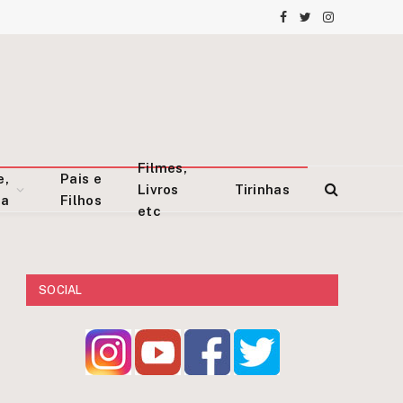
Facebook
Twitter
Instagram
Filmes,
e,
Pais e
Livros
Tirinhas
za
Filhos
etc
SOCIAL