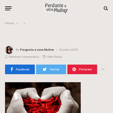
»
»
Home
By
Pergunte a uma Mulher
8 junho 2013
Nenhum comentário
1 Min Read
Facebook
Twitter
Pinterest