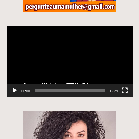
Tocador
de
vídeo
00:00
12:29