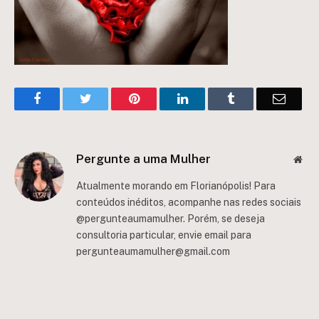
Facebook
Twitter
Pinterest
LinkedIn
Tumblr
Email
Pergunte a uma Mulher
Web
Atualmente morando em Florianópolis! Para
conteúdos inéditos, acompanhe nas redes sociais
@pergunteaumamulher. Porém, se deseja
consultoria particular, envie email para
pergunteaumamulher@gmail.com