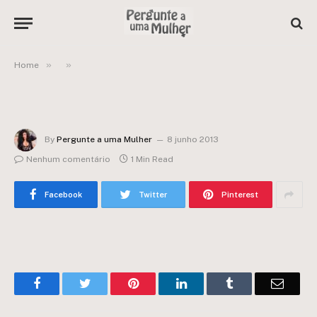
»
»
Home
By
Pergunte a uma Mulher
8 junho 2013
Nenhum comentário
1 Min Read
Facebook
Twitter
Pinterest
Facebook
Twitter
Pinterest
LinkedIn
Tumblr
Email