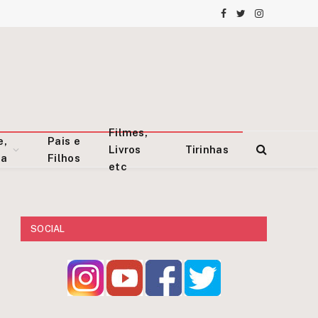
Facebook
Twitter
Instagram
Filmes,
e,
Pais e
Livros
Tirinhas
za
Filhos
etc
SOCIAL