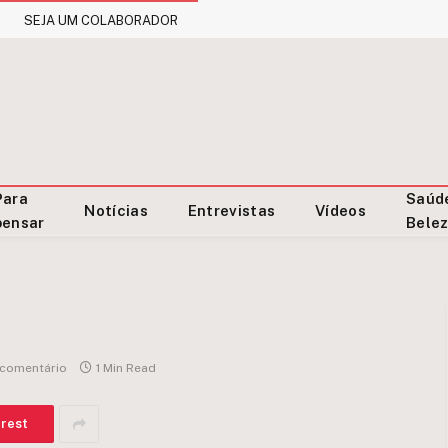
SEJA UM COLABORADOR
Para
Saúd
Notícias
Entrevistas
Vídeos
pensar
Bele
comentário
1 Min Read
erest