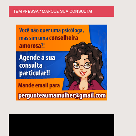
TEM PRESSA? MARQUE SUA CONSULTA!
e
Tocador
de
vídeo