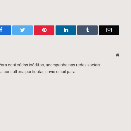
Facebook
Twitter
Pinterest
LinkedIn
Tumblr
Email
Websit
ara conteúdos inéditos, acompanhe nas redes sociais
consultoria particular, envie email para