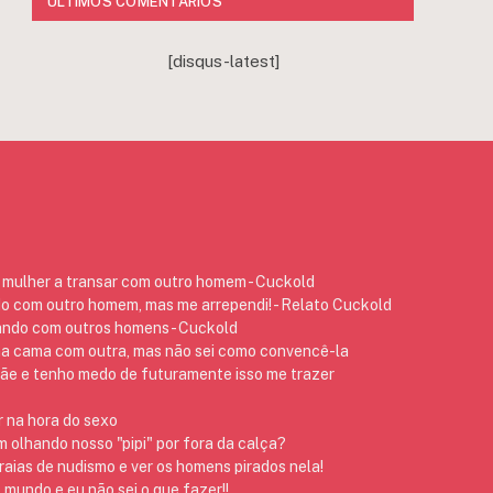
ÚLTIMOS COMENTÁRIOS
[disqus-latest]
mulher a transar com outro homem - Cuckold
do com outro homem, mas me arrependi! - Relato Cuckold
ando com outros homens - Cuckold
na cama com outra, mas não sei como convencê-la
 e tenho medo de futuramente isso me trazer
 na hora do sexo
 olhando nosso "pipi" por fora da calça?
raias de nudismo e ver os homens pirados nela!
 mundo e eu não sei o que fazer!!