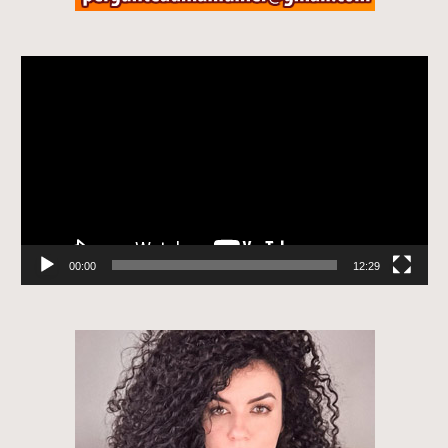
Tocador
de
vídeo
00:00
12:29