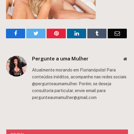
Facebook
Twitter
Pinterest
LinkedIn
Tumblr
Email
Pergunte a uma Mulher
Web
Atualmente morando em Florianópolis! Para
conteúdos inéditos, acompanhe nas redes sociais
@pergunteaumamulher. Porém, se deseja
consultoria particular, envie email para
pergunteaumamulher@gmail.com