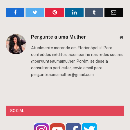
Facebook
Twitter
Pinterest
LinkedIn
Tumblr
Email
Pergunte a uma Mulher
Web
Atualmente morando em Florianópolis! Para
conteúdos inéditos, acompanhe nas redes sociais
@pergunteaumamulher. Porém, se deseja
consultoria particular, envie email para
pergunteaumamulher@gmail.com
SOCIAL