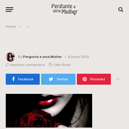
»
»
Home
By
Pergunte a uma Mulher
8 junho 2013
Nenhum comentário
1 Min Read
Facebook
Twitter
Pinterest