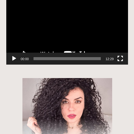
de
vídeo
00:00
12:29