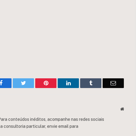
Facebook
Twitter
Pinterest
LinkedIn
Tumblr
Email
Websit
ara conteúdos inéditos, acompanhe nas redes sociais
consultoria particular, envie email para