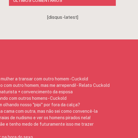
ÚLTIMOS COMENTÁRIOS
[disqus-latest]
mulher a transar com outro homem - Cuckold
do com outro homem, mas me arrependi! - Relato Cuckold
 naturista + convencimento da esposa
ando com outros homens - Cuckold
 olhando nosso "pipi" por fora da calça?
na cama com outra, mas não sei como convencê-la
raias de nudismo e ver os homens pirados nela!
 e tenho medo de futuramente isso me trazer
 na hora do sexo