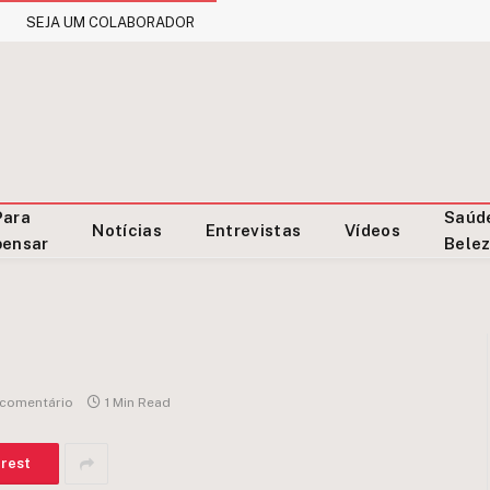
SEJA UM COLABORADOR
Para
Saúd
Notícias
Entrevistas
Vídeos
pensar
Bele
comentário
1 Min Read
erest