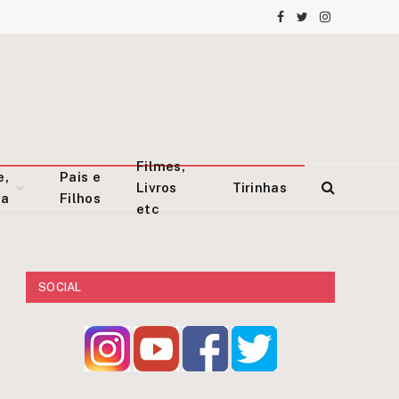
Facebook
Twitter
Instagram
Filmes,
e,
Pais e
Livros
Tirinhas
za
Filhos
etc
SOCIAL