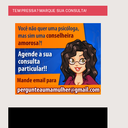
TEM PRESSA? MARQUE SUA CONSULTA!
e
Tocador
de
vídeo